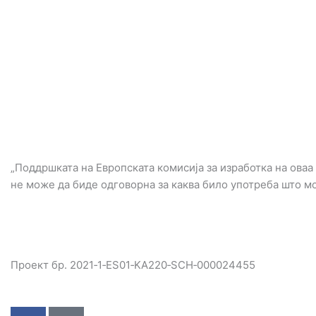
„Поддршката на Европската комисија за изработка на оваа
не може да биде одговорна за каква било употреба што м
Проект бр. 2021‐1‐ES01‐KA220‐SCH‐000024455
F
C