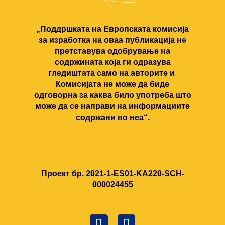
„Поддршката на Европската комисија
за изработка на оваа публикација не
претставува одобрување на
содржината која ги одразува
гледиштата само на авторите и
Комисијата не може да биде
одговорна за каква било употреба што
може да се направи на информациите
содржани во неа“.
Проект бр. 2021‐1‐ES01‐KA220‐SCH‐
000024455
F
C